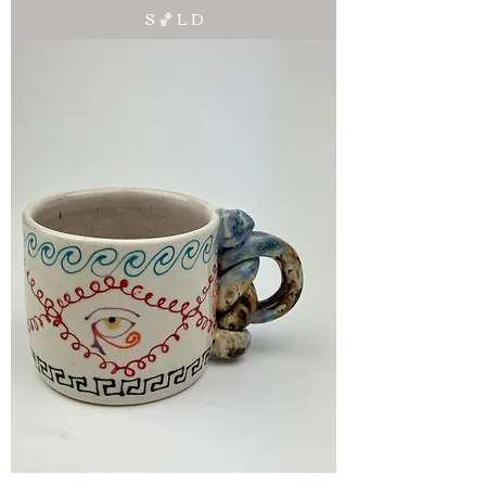
S 🏀 L D