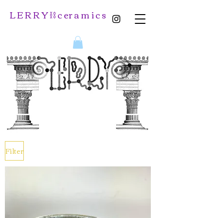
L E R R Y ⛓️ c er a m i c s
Filter